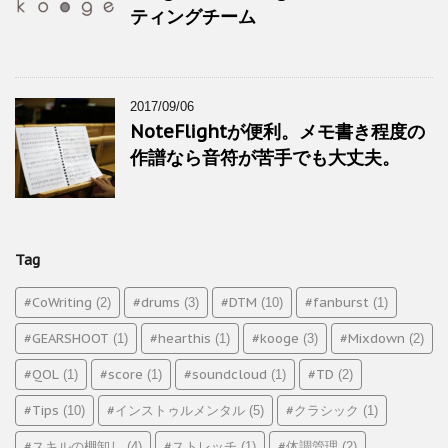
ティングチーム
2017/09/06
NoteFlightが便利。メモ書き程度の
作譜なら音符が苦手でも大丈夫。
Tag
#CoWriting
#drums
#DTM
#fanburst
(2)
(3)
(10)
(1)
#GEARSHOOT
#hearthis
#kooge
#Mixdown
(1)
(1)
(3)
(2)
#QOL
#score
#soundcloud
#TD
(1)
(1)
(1)
(2)
#Tips
#インストゥルメンタル
#クラシック
(10)
(5)
(1)
#スキルの棚卸し
#ストレッチ
#体調管理
(4)
(1)
(2)