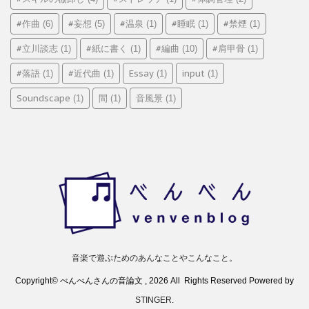
#作曲
#妄想
#温泉
#睡眠
#禁煙
(6)
(5)
(1)
(1)
(1)
#立川談志
#紙に書く
#編曲
#肩甲骨
(1)
(1)
(10)
(1)
#落語
#近代曲
Essay
input
(1)
(1)
(1)
(1)
Soundscape
間
音風景
(1)
(1)
(1)
音楽で遊ぶためのあんなことやこんなこと。
Copyright© べんべんさんの音論文 , 2026 All Rights Reserved Powered by
STINGER
.