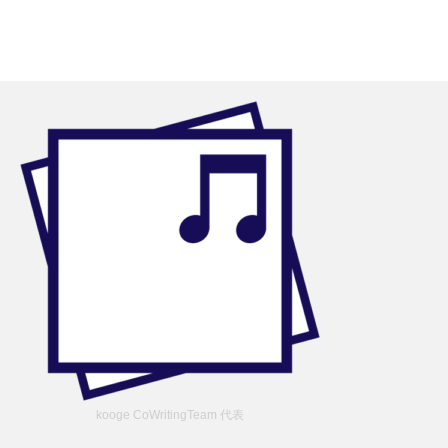
kooge CoWritingTeam 代表