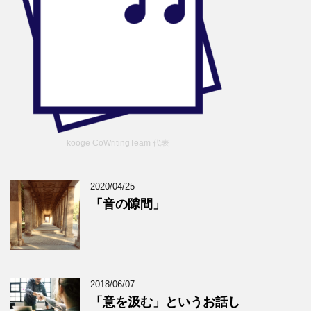
kooge CoWritingTeam 代表
2020/04/25
「音の隙間」
2018/06/07
「意を汲む」というお話し