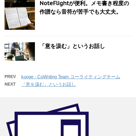
NoteFlightが便利。メモ書き程度の
作譜なら音符が苦手でも大丈夫。
「意を汲む」というお話し
PREV
kooge - CoWriting Team コーライティングチーム
NEXT
「意を汲む」というお話し