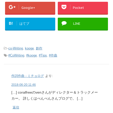
Google+
Pocket
B!
はてブ
LINE
-
co-Writing
,
kooge
,
創作
-
#CoWriting
,
#kooge
,
#Tips
,
#作曲
作詞作曲 - ミチョログ
より:
2018-06-20 11:46
[…] coralfreeのvenさんがディレクター＆トラックメー
カー。 詳しくはべんべんさんブログで。 […]
返信