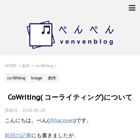
HOME
>
創作
>
co-Writing
>
co-Writing
kooge
創作
CoWriting( コーライティング)について
投稿日：
2018-05-28
こんにちは。べん(
@hacoven
)です。
前回の記事
にも書きましたが、