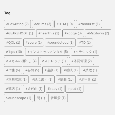
Tag
#CoWriting
#drums
#DTM
#fanburst
(2)
(3)
(10)
(1)
#GEARSHOOT
#hearthis
#kooge
#Mixdown
(1)
(1)
(3)
(2)
#QOL
#score
#soundcloud
#TD
(1)
(1)
(1)
(2)
#Tips
#インストゥルメンタル
#クラシック
(10)
(5)
(1)
#スキルの棚卸し
#ストレッチ
#体調管理
(4)
(1)
(2)
#作曲
#妄想
#温泉
#睡眠
#禁煙
(6)
(5)
(1)
(1)
(1)
#立川談志
#紙に書く
#編曲
#肩甲骨
(1)
(1)
(10)
(1)
#落語
#近代曲
Essay
input
(1)
(1)
(1)
(1)
Soundscape
間
音風景
(1)
(1)
(1)